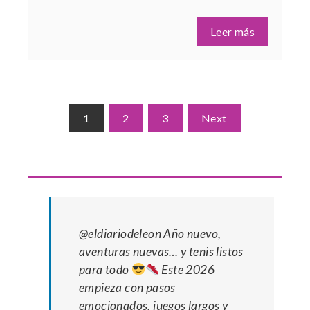
Leer más
Paginación
1
2
3
Next
de
entradas
@eldiariodeleon
Año nuevo,
aventuras nuevas… y tenis listos
para todo
Este 2026
empieza con pasos
emocionados, juegos largos y