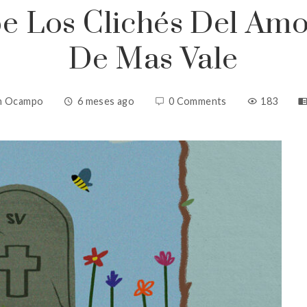
 Los Clichés Del Amo
De Mas Vale
in Ocampo
6 meses ago
0 Comments
183