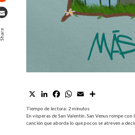
Stumbleupon
Email
hare
X
LinkedIn
Facebook
WhatsApp
Email
Compart
Tiempo de lectura:
2
minutos
En vísperas de San Valentín, San Venus rompe con 
canción que aborda lo que pocos se atreven a decir