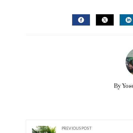
FACEBOOK
TWITTER
L
By Yos
PREVIOUS POST