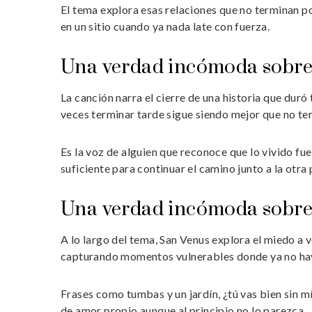
El tema explora esas relaciones que no terminan po
en un sitio cuando ya nada late con fuerza.
Una verdad incómoda sobre el
La canción narra el cierre de una historia que duró
veces terminar tarde sigue siendo mejor que no te
Es la voz de alguien que reconoce que lo vivido fu
suficiente para continuar el camino junto a la otra
Una verdad incómoda sobre el
A lo largo del tema, San Venus explora el miedo a v
capturando momentos vulnerables donde ya no hay
Frases como tumbas y un jardín, ¿tú vas bien sin m
de amor propio aunque al principio no lo parezca.