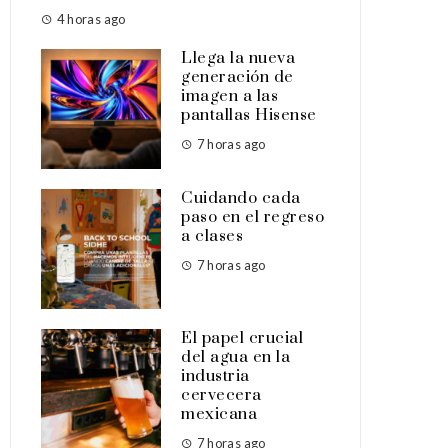
4 horas ago
Llega la nueva
generación de
imagen a las
pantallas Hisense
7 horas ago
Cuidando cada
paso en el regreso
a clases
7 horas ago
El papel crucial
del agua en la
industria
cervecera
mexicana
7 horas ago